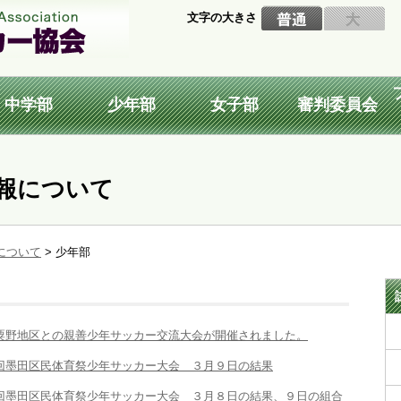
文字の大きさ
中学部
少年部
女子部
審判委員会
報について
について
>
少年部
粟野地区との親善少年サッカー交流大会が開催されました。
回墨田区民体育祭少年サッカー大会 ３月９日の結果
回墨田区民体育祭少年サッカー大会 ３月８日の結果、９日の組合