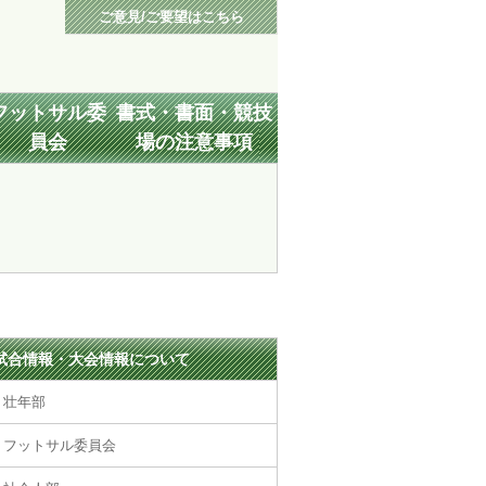
ご意見/ご要望はこちら
フットサル委
書式・書面・競技
員会
場の注意事項
試合情報・大会情報について
壮年部
フットサル委員会