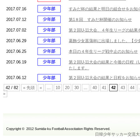
2017.07.16
すみだ杯の結果と明日の組合せをお知
2017.07.12
第1８回 すみだ杯開催のお知らせ
2017.07.02
第２回U-11大会、４年生リーグの結
2017.06.29
葛飾少女菖蒲杯に出場しました。【少
2017.06.25
本日の４年生リーグ戦中止のお知らせ
2017.06.19
第２回U-11大会の結果と今後の日程（
たします。
2017.06.12
第２回U-11大会の結果と日程をお知ら
42 / 82
« 先頭
«
...
10
20
30
...
40
41
42
43
44
»
Copyright © 2012 Sumida-ku Football Associtation Rights Reserved.
日韓少年サッカー交流大