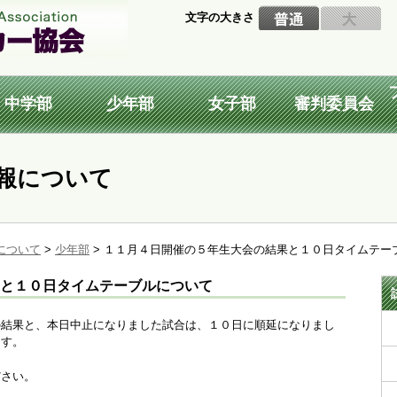
文字の大きさ
中学部
少年部
女子部
審判委員会
報について
について
>
少年部
>
１１月４日開催の５年生大会の結果と１０日タイムテー
と１０日タイムテーブルについて
の結果と、本日中止になりました試合は、１０日に順延になりまし
ます。
ださい。