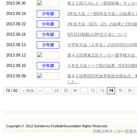
2013.09.30
第２０回スポレク（実技研修）サッカ
2013.09.24
3年生大会（一部6年生大会）の結果を
2013.09.22
3年生大会（9/21・22）の結果と23
2013.09.16
9月15日順延の3年生大会について
2013.09.13
※学年大会（６年生）の10月6日の日
2013.09.12
第４３回墨東五区サッカー選手権大会
2013.09.10
４年生大会リーグ戦の結果（9月8日開
2013.09.09
第６６回墨田区民体育祭総合開会式、
した。
74 / 82
« 先頭
«
...
10
20
30
...
72
73
74
75
76
Copyright © 2012 Sumida-ku Football Associtation Rights Reserved.
日韓少年サッカー交流大